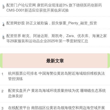
​配资门户论坛官网 康哲药业现涨超3% 旗下德镁医药创新药
3
CMS-D001新适应症获批开展临床试验
​配资网炒股 孙正义被欺骗，损失惨重_Plenty_融资_投资
4
​配资世界 耐克、阿迪达斯、斯凯奇、Zara、优衣库、海澜之家
5
等29家服装和运动品企业2025年第一季度财报汇总
最新文章
杭州股票公司排名 中国海警位黄岩岛附近海域组织维权执法
1
管控演练
配资实盘开户 黄岩岛海域环境质量持续为优 珊瑚礁生态系统
2
总体良好
在线配资平台 南部战区位黄岩岛领海领空和周边海空域开展
3